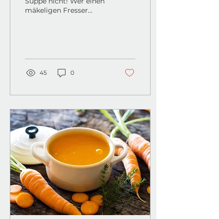
Suppe nicht! Wer einen
mäkeligen Fresser
zuhause hat, der kann
ein Lied davon singen,
was man nicht alles...
45
0