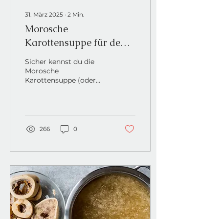
31. März 2025
∙
2
Min.
Morosche
Karottensuppe für den
Hund
Sicher kennst du die
Morosche
Karottensuppe (oder
Morosuppe) schon aus
deiner eigenen
Hausapotheke. Bei
Durchfall hilft sie
schnell und...
266
0