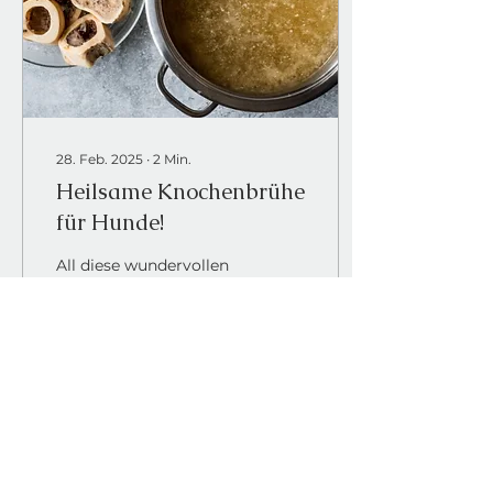
28. Feb. 2025
∙
2
Min.
Heilsame Knochenbrühe
für Hunde!
All diese wundervollen
Hausmittelchen, viele
davon kennen wir noch
aus Kindertagen! Eins
davon ist die gute alte
hausgemachte Brühe -
man...
249
0