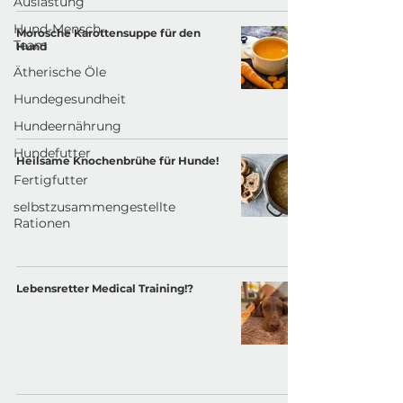
Auslastung
Hund-Mensch-
Morosche Karottensuppe für den
Team
Hund
Ätherische Öle
Hundegesundheit
Hundeernährung
Hundefutter
Heilsame Knochenbrühe für Hunde!
Fertigfutter
selbstzusammengestellte
Rationen
Lebensretter Medical Training!?